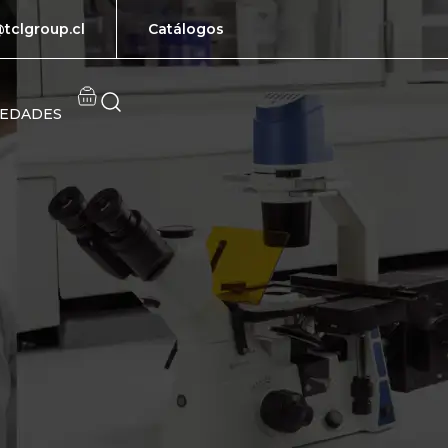
tclgroup.cl
Catálogos
EDADES