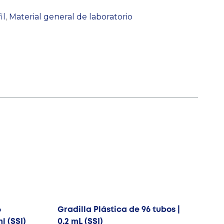
il
,
Material general de laboratorio
6
Gradilla Plástica de 96 tubos |
ml (SSI)
0,2 mL (SSI)