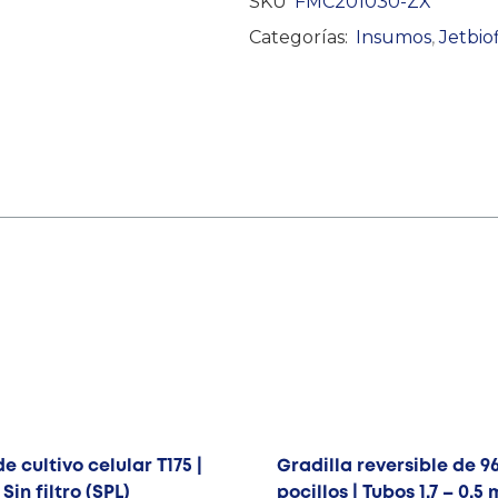
SKU
FMC201030-ZX
Categorías:
Insumos
,
Jetbiof
e cultivo celular T175 |
Gradilla reversible de 9
 Sin filtro (SPL)
pocillos | Tubos 1,7 – 0,5 