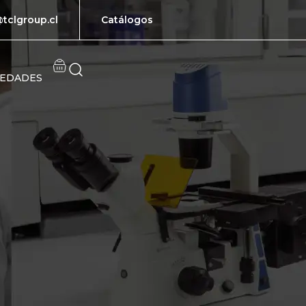
tclgroup.cl
Catálogos
EDADES