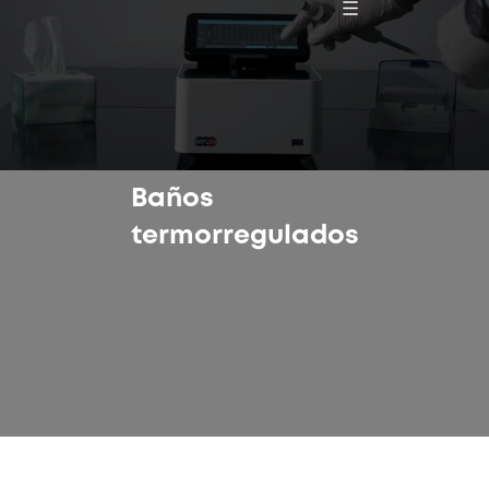
Baños
termorregulados