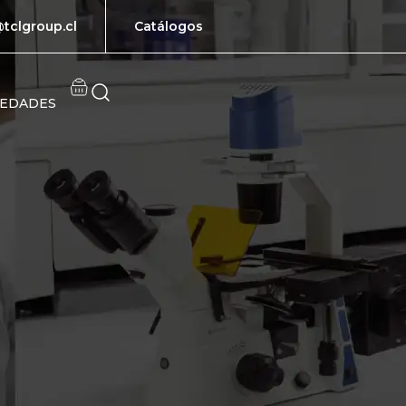
tclgroup.cl
Catálogos
EDADES