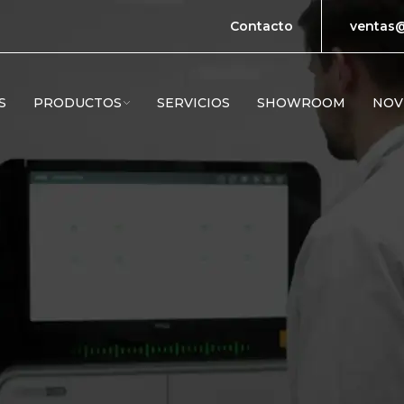
Contacto
ventas@
S
PRODUCTOS
SERVICIOS
SHOWROOM
NOV