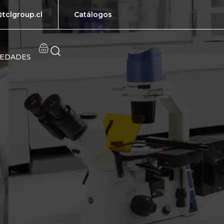
tclgroup.cl
Catálogos
EDADES