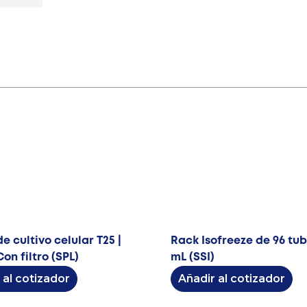
e cultivo celular T25 |
Rack Isofreeze de 96 tubo
Con filtro (SPL)
mL (SSI)
 al cotizador
Añadir al cotizador