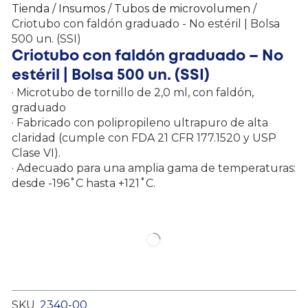
Tienda
/
Insumos
/
Tubos de microvolumen
/
Criotubo con faldón graduado - No estéril | Bolsa
500 un. (SSI)
Criotubo con faldón graduado – No
estéril | Bolsa 500 un. (SSI)
· Microtubo de tornillo de 2,0 ml, con faldón,
graduado
· Fabricado con polipropileno ultrapuro de alta
claridad (cumple con FDA 21 CFR 177.1520 y USP
Clase VI).
· Adecuado para una amplia gama de temperaturas:
desde -196˚C hasta +121˚C.
SKU
2340-00