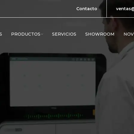
Contacto
ventas@
S
PRODUCTOS
SERVICIOS
SHOWROOM
NOV