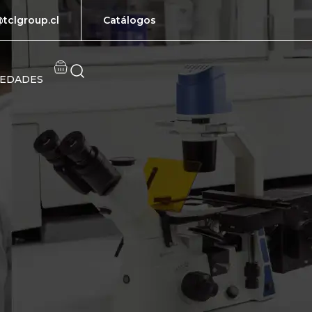
tclgroup.cl
Catálogos
EDADES