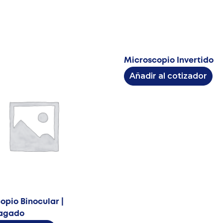
Microscopio Invertido
Destacado
Añadir al cotizador
opio Binocular |
agado