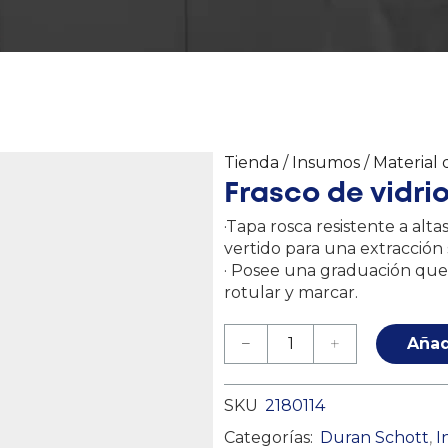
Tienda
/
Insumos
/
Material 
Frasco de vidri
·Tapa rosca resistente a alt
vertido para una extracción 
· Posee una graduación que 
rotular y marcar.
Añad
SKU
2180114
Categorías:
Duran Schott
,
I