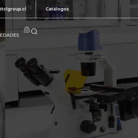
tclgroup.cl
Catálogos
EDADES