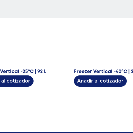
Vertical -25ºC | 92 L
Freezer Vertical -40ºC | 
 al cotizador
Añadir al cotizador