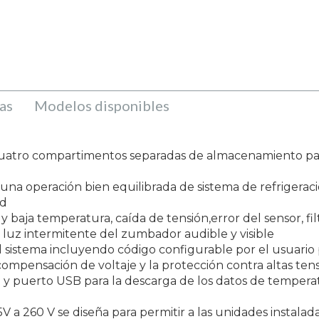
as
Modelos disponibles
n cuatro compartimentos separadas de almacenamiento pa
a una operación bien equilibrada de sistema de refrigerac
ad
y baja temperatura, caída de tensión,error del sensor, f
: luz intermitente del zumbador audible y visible
l sistema incluyendo código configurable por el usuario p
compensación de voltaje y la protección contra altas te
ta y puerto USB para la descarga de los datos de tempera
85V a 260 V se diseña para permitir a las unidades instala