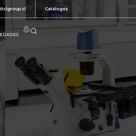
tclgroup.cl
Catálogos
EDADES