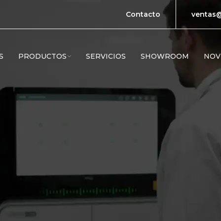
Contacto
ventas@
S
PRODUCTOS
SERVICIOS
SHOWROOM
NOV