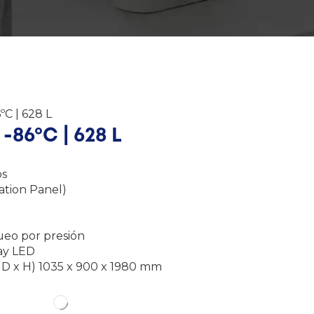
ºC | 628 L
 -86ºC | 628 L
os
ation Panel)
queo por presión
lay LED
 D x H) 1035 x 900 x 1980 mm