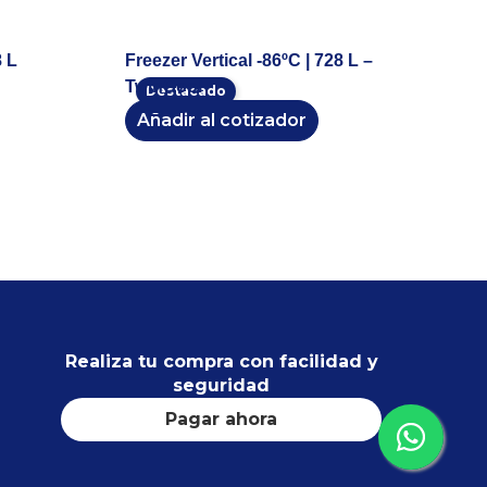
8 L
Freezer Vertical -86ºC | 728 L –
TwinCool
Destacado
Añadir al cotizador
Realiza tu compra con facilidad y
seguridad
Pagar ahora