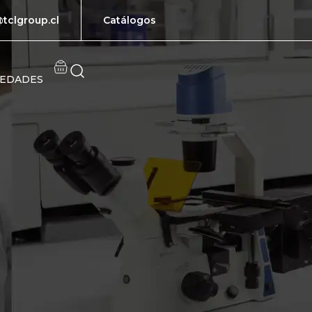
tclgroup.cl
Catálogos
EDADES