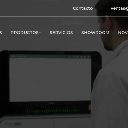
Contacto
ventas@
S
PRODUCTOS
SERVICIOS
SHOWROOM
NOV