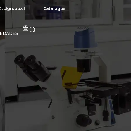
tclgroup.cl
Catálogos
EDADES