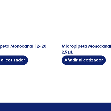
peta Monocanal | 2- 20
Micropipeta Monocanal |
2,5 μL
 al cotizador
Añadir al cotizador