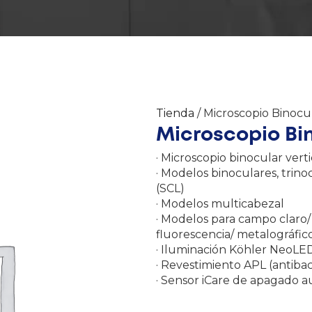
Tienda
/ Microscopio Binocu
Microscopio Bi
· Microscopio binocular verti
· Modelos binoculares, trin
(SCL)
· Modelos multicabezal
· Modelos para campo claro/
fluorescencia/ metalográfic
· Iluminación Köhler NeoL
· Revestimiento APL (antibac
· Sensor iCare de apagado a