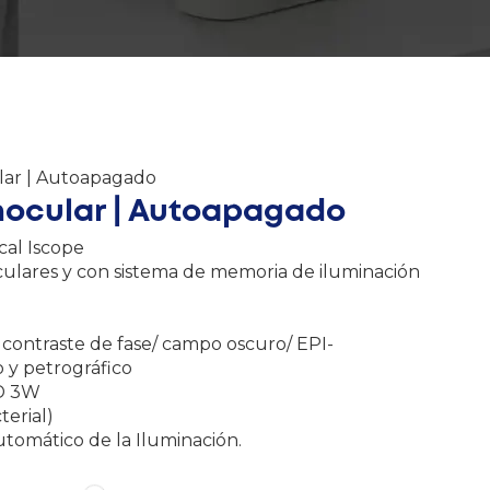
lar | Autoapagado
nocular | Autoapagado
cal Iscope
oculares y con sistema de memoria de iluminación
 contraste de fase/ campo oscuro/ EPI-
o y petrográfico
ED 3W
terial)
utomático de la Iluminación.