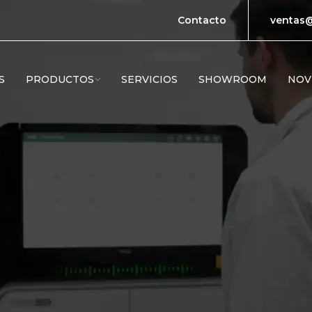
Contacto
ventas@
S
PRODUCTOS
SERVICIOS
SHOWROOM
NOV