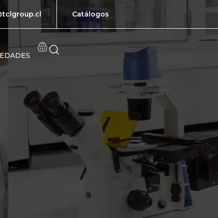
tclgroup.cl
Catálogos
EDADES