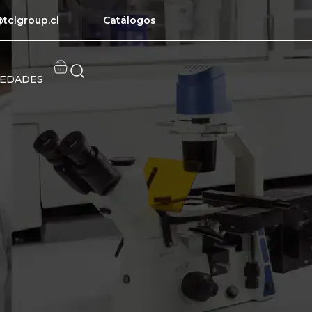
tclgroup.cl
Catálogos
EDADES