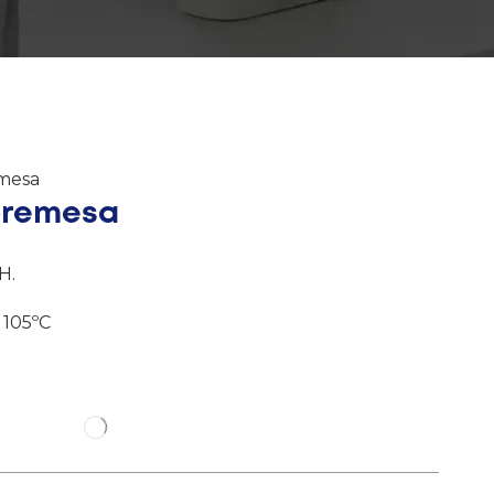
mesa
bremesa
H.
 105ºC