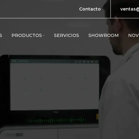
Contacto
ventas@
S
PRODUCTOS
SERVICIOS
SHOWROOM
NOV