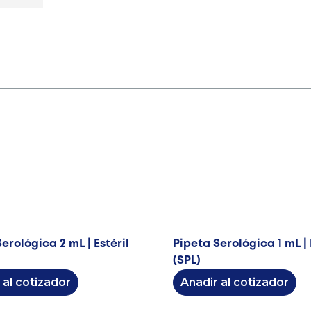
erológica 2 mL | Estéril
Pipeta Serológica 1 mL | 
(SPL)
 al cotizador
Añadir al cotizador