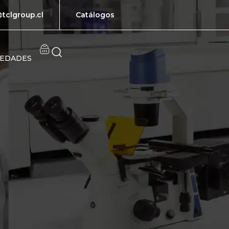
tclgroup.cl
Catálogos
EDADES