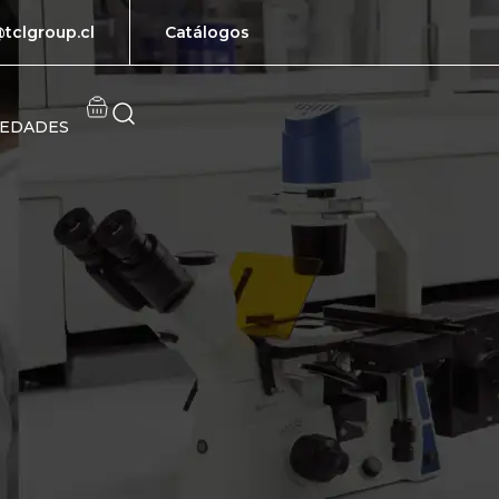
tclgroup.cl
Catálogos
EDADES