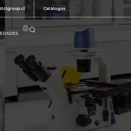
tclgroup.cl
Catálogos
EDADES