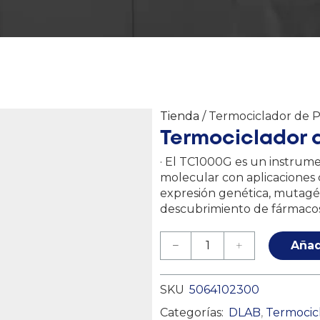
Tienda
/ Termociclador de 
Termociclador d
· El TC1000G es un instrume
molecular con aplicaciones
expresión genética, mutagén
descubrimiento de fármacos, 
Añad
SKU
5064102300
Categorías:
DLAB
,
Termocic