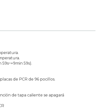
mperatura.
emperatura.
n 59s~+9min 59s).
placas de PCR de 96 pocillos.
unción de tapa caliente se apagará
PCR