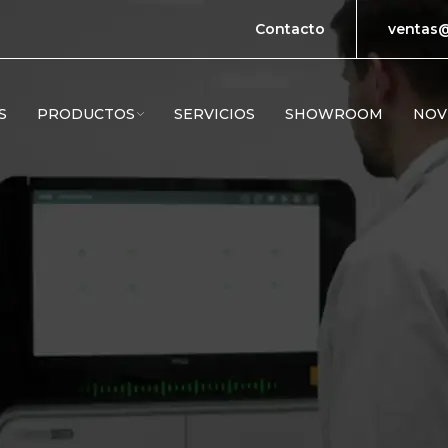
Contacto
ventas@
S
PRODUCTOS
SERVICIOS
SHOWROOM
NOV