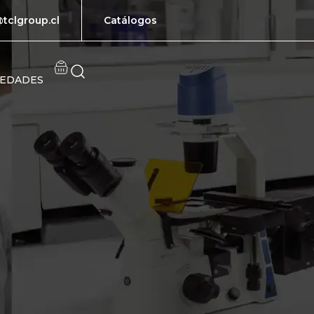
tclgroup.cl
Catálogos
EDADES