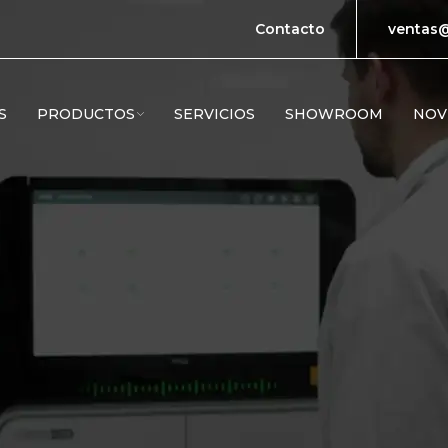
Contacto
ventas@
S
PRODUCTOS
SERVICIOS
SHOWROOM
NOV