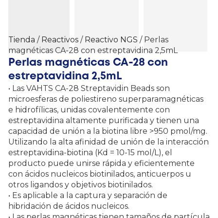
Tienda
/
Reactivos
/
Reactivo NGS
/ Perlas
magnéticas CA-28 con estreptavidina 2,5mL
Perlas magnéticas CA-28 con
estreptavidina 2,5mL
• Las VAHTS CA-28 Streptavidin Beads son
microesferas de poliestireno superparamagnéticas
e hidrofílicas, unidas covalentemente con
estreptavidina altamente purificada y tienen una
capacidad de unión a la biotina libre >950 pmol/mg.
Utilizando la alta afinidad de unión de la interacción
estreptavidina-biotina (Kd = 10-15 mol/L), el
producto puede unirse rápida y eficientemente
con ácidos nucleicos biotinilados, anticuerpos u
otros ligandos y objetivos biotinilados.
• Es aplicable a la captura y separación de
hibridación de ácidos nucleicos.
• Las perlas magnéticas tienen tamaños de partícula