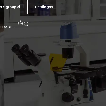
tclgroup.cl
Catálogos
EDADES