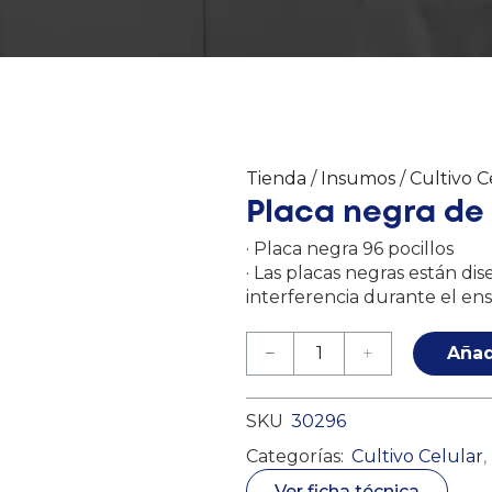
Tienda
/
Insumos
/
Cultivo C
Placa negra de 
· Placa negra 96 pocillos
· Las placas negras están dis
interferencia durante el ens
Añad
SKU
30296
Categorías:
Cultivo Celular
,
Ver ficha técnica