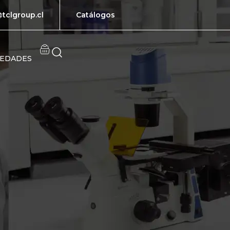
tclgroup.cl
Catálogos
EDADES