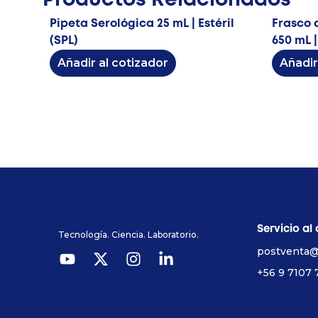
Productos Relacionados
Pipeta Serológica 25 mL | Estéril
Frasco d
(SPL)
650 mL |
Añadir al cotizador
Añadir
Servicio al 
Tecnología. Ciencia. Laboratorio.
postventa@
+56 9 7107 